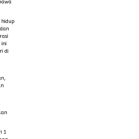
mbawa
 hidup
 dan
rasi
ini
i di
an,
an
kan
i 1