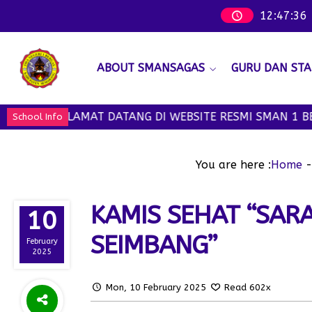
12
:
47
:
38
ABOUT SMANSAGAS
GURU DAN STA
SELAMAT DATANG DI WEBSITE RESMI SMAN 1 BERGAS - W
School Info
You are here :
Home
KAMIS SEHAT “SAR
10
SEIMBANG”
February
2025
Mon, 10 February 2025
Read 602x