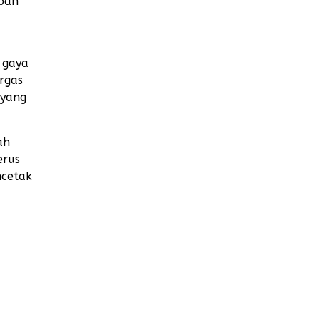
upan
i gaya
rgas
 yang
ah
erus
ncetak