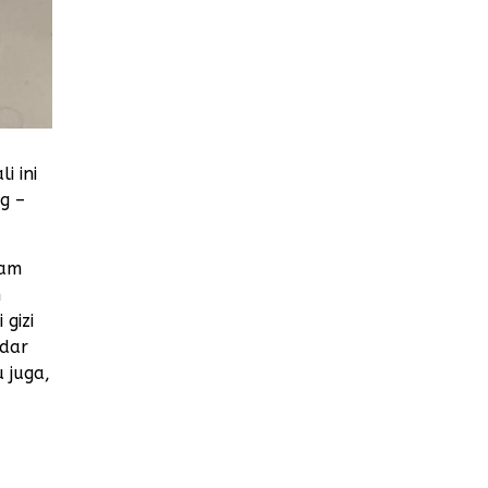
i ini
g –
lam
m
gizi
adar
 juga,