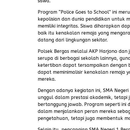
siswa.
Program “Police Goes to School” ini mer
kepolisian dan dunia pendidikan untuk 
memiliki integritas. Siswa diharapkan
baik itu kenakalan remaja yang mengar
datang dari lingkungan sekitar.
Polsek Bergas melalui AKP Harjono dan
serupa di berbagai sekolah lainnya, 
ketertiban dapat tersampaikan dengan b
dapat meminimalisir kenakalan remaja 
mereka.
Dengan adanya kegiatan ini, SMA Negeri
unggul dalam prestasi akademik, tetap
bertanggung jawab. Program seperti ini
dalam menjalankan peran mereka sebag
pengetahuan, tetapi juga membentuk mor
Selain itu, pencapaian SMA Negeri 1 Be