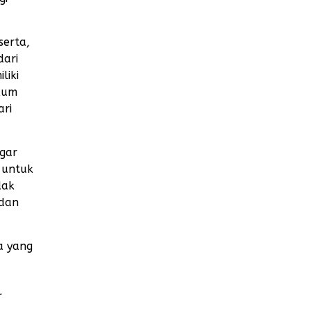
serta,
dari
liki
kum
ari
agar
n untuk
dak
 dan
a yang
r