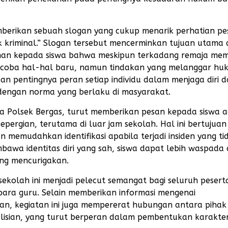
berikan sebuah slogan yang cukup menarik perhatian pe
k kriminal.” Slogan tersebut mencerminkan tujuan utama 
man kepada siswa bahwa meskipun terkadang remaja memi
encoba hal-hal baru, namun tindakan yang melanggar hu
an pentingnya peran setiap individu dalam menjaga diri d
 dengan norma yang berlaku di masyarakat.
gota Polsek Bergas, turut memberikan pesan kepada siswa 
epergian, terutama di luar jam sekolah. Hal ini bertujua
 memudahkan identifikasi apabila terjadi insiden yang ti
bawa identitas diri yang sah, siswa dapat lebih waspada
ang mencurigakan.
ekolah ini menjadi pelecut semangat bagi seluruh pesert
 para guru. Selain memberikan informasi mengenai
an, kegiatan ini juga mempererat hubungan antara pihak
lisian, yang turut berperan dalam pembentukan karakte