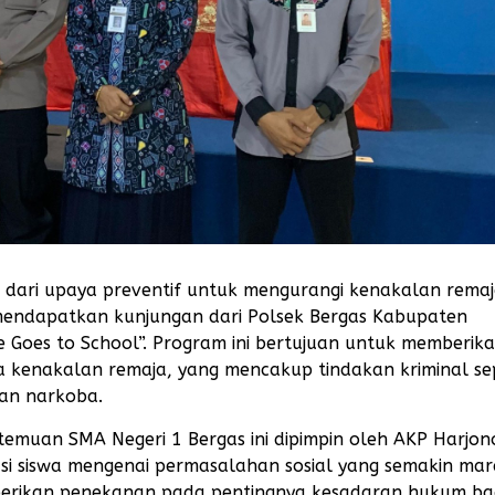
 dari upaya preventif untuk mengurangi kenakalan remaj
 mendapatkan kunjungan dari Polsek Bergas Kabupaten
Goes to School”. Program ini bertujuan untuk memberik
a kenakalan remaja, yang mencakup tindakan kriminal se
aan narkoba.
temuan SMA Negeri 1 Bergas ini dipimpin oleh AKP Harjon
si siswa mengenai permasalahan sosial yang semakin mar
mberikan penekanan pada pentingnya kesadaran hukum ba