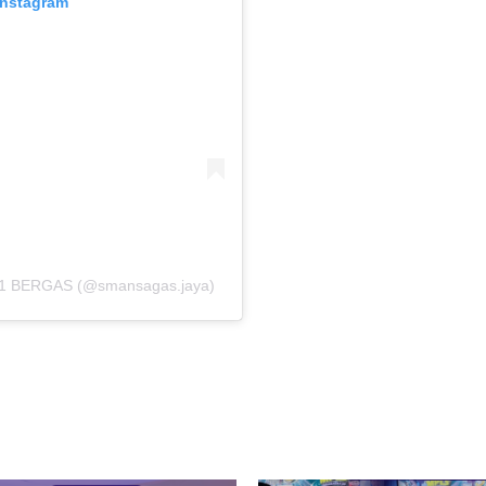
 Instagram
I 1 BERGAS (@smansagas.jaya)