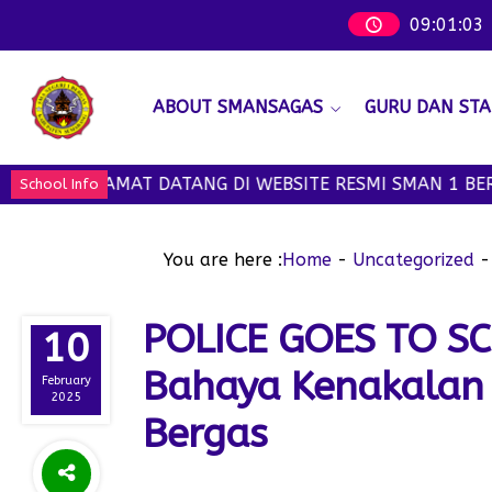
09
:
01
:
04
ABOUT SMANSAGAS
GURU DAN STA
SELAMAT DATANG DI WEBSITE RESMI SMAN 1 BERGAS - W
School Info
You are here :
Home
-
Uncategorized
POLICE GOES TO SCH
10
Bahaya Kenakalan 
February
2025
Bergas