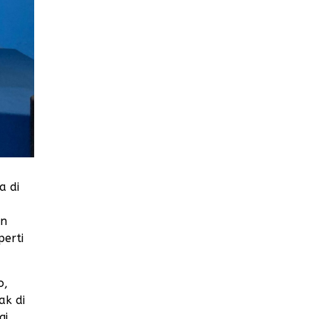
a di
an
perti
o,
ak di
gi