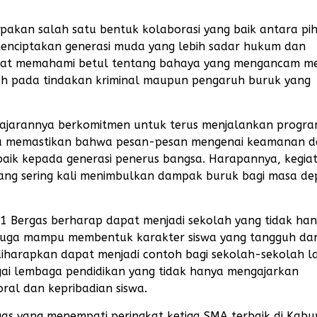
upakan salah satu bentuk kolaborasi yang baik antara pi
menciptakan generasi muda yang lebih sadar hukum dan
 dapat memahami betul tentang bahaya yang mengancam m
ah pada tindakan kriminal maupun pengaruh buruk yang
 jajarannya berkomitmen untuk terus menjalankan progr
guna memastikan bahwa pesan-pesan mengenai keamanan 
aik kepada generasi penerus bangsa. Harapannya, kegiat
yang sering kali menimbulkan dampak buruk bagi masa d
 1 Bergas berharap dapat menjadi sekolah yang tidak ha
i juga mampu membentuk karakter siswa yang tangguh da
 diharapkan dapat menjadi contoh bagi sekolah-sekolah l
ai lembaga pendidikan yang tidak hanya mengajarkan
al dan kepribadian siswa.
rgas yang menempati peringkat ketiga SMA terbaik di Kab