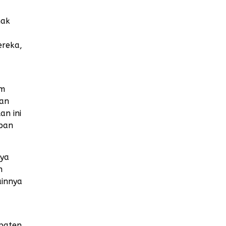
hak
ereka,
am
dan
an ini
epan
nya
n
ainnya
upaten