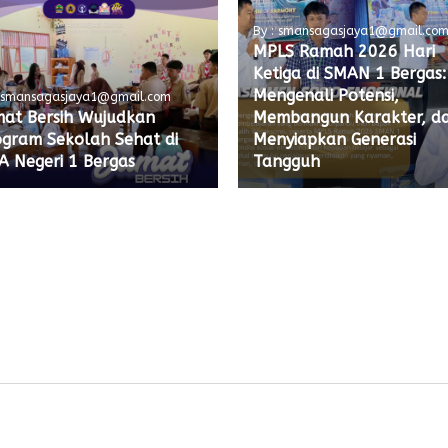
By : smansagasjaya1@gmail.co
MPLS Ramah 2026 Hari
Ketiga di SMAN 1 Bergas:
Mengenali Potensi,
: smansagasjaya1@gmail.com
mat Bersih Wujudkan
Membangun Karakter, d
ogram Sekolah Sehat di
Menyiapkan Generasi
A Negeri 1 Bergas
Tangguh