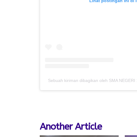
Lihat postingan ini di
Sebuah kiriman dibagikan oleh SMA NEGER
Another Article