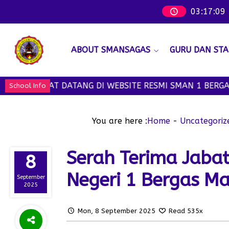
03
:
17
:
10
ABOUT SMANSAGAS
GURU DAN STA
MAT DATANG DI WEBSITE RESMI SMAN 1 BERGAS - WELCO
School Info
You are here :
Home
-
Uncategoriz
Serah Terima Jaba
8
Negeri 1 Bergas M
September
2025
Mon, 8 September 2025
Read 535x