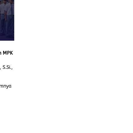
an MPK
S.Si.,
umnya