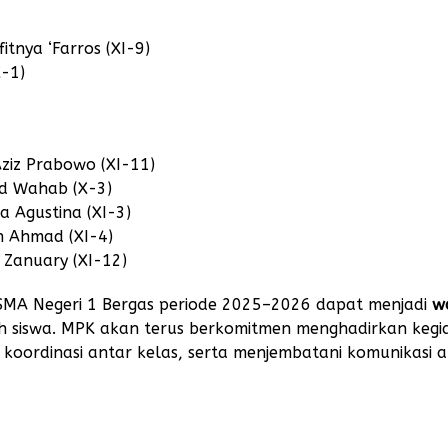
tnya ‘Farros (XI-9)
X-1)
ziz Prabowo (XI-11)
 Wahab (X-3)
ia Agustina (XI-3)
n Ahmad (XI-4)
Zanuary (XI-12)
 SMA Negeri 1 Bergas periode 2025–2026 dapat menjadi
w
h siswa. MPK akan terus berkomitmen menghadirkan kegi
oordinasi antar kelas, serta menjembatani komunikasi 