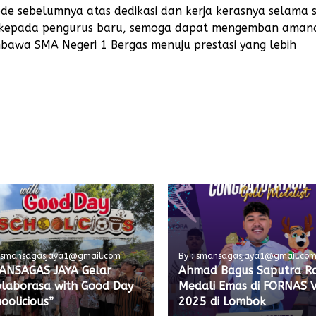
de sebelumnya atas dedikasi dan kerja kerasnya selama 
s kepada pengurus baru, semoga dapat mengemban aman
wa SMA Negeri 1 Bergas menuju prestasi yang lebih
: smansagasjaya1@gmail.com
By : smansagasjaya1@gmail.co
ANSAGAS JAYA Gelar
Ahmad Bagus Saputra Ra
olaborasa with Good Day
Medali Emas di FORNAS V
oolicious”
2025 di Lombok