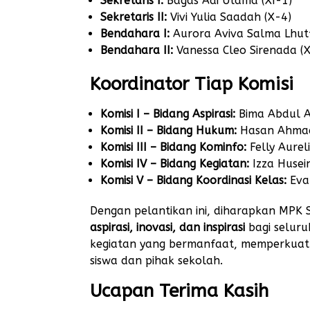
Sekretaris I:
Bagas Adi Utama (XI-1)
Sekretaris II:
Vivi Yulia Saadah (X-4)
Bendahara I:
Aurora Aviva Salma Lhutfi
Bendahara II:
Vanessa Cleo Sirenada (
Koordinator Tiap Komisi
Komisi I – Bidang Aspirasi:
Bima Abdul A
Komisi II – Bidang Hukum:
Hasan Ahmad
Komisi III – Bidang Kominfo:
Felly Aurel
Komisi IV – Bidang Kegiatan:
Izza Husei
Komisi V – Bidang Koordinasi Kelas:
Eva 
Dengan pelantikan ini, diharapkan MPK
aspirasi, inovasi, dan inspirasi
bagi seluru
kegiatan yang bermanfaat, memperkuat k
siswa dan pihak sekolah.
Ucapan Terima Kasih