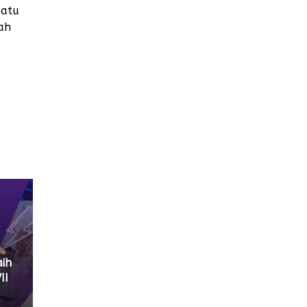
satu
ah
m
ih
II