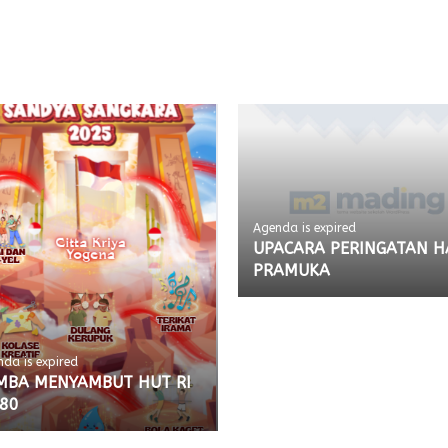
Agenda is expired
UPACARA PERINGATAN H
PRAMUKA
da is expired
MBA MENYAMBUT HUT RI
 80