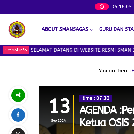
06
:
16
:
06
ABOUT SMANSAGAS
GURU DAN STA
SELAMAT DATANG DI WEBSITE RESMI SMAN 1 BERGAS -
School Info
You are here :
13
time : 07:30
AGENDA :Pem
Ketua OSIS
Sep 2024