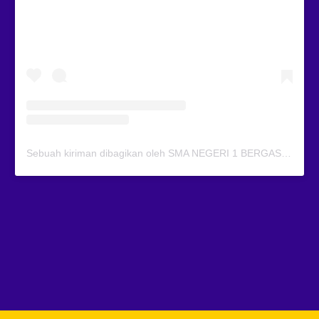
Sebuah kiriman dibagikan oleh SMA NEGERI 1 BERGAS (@smansagas.jaya)