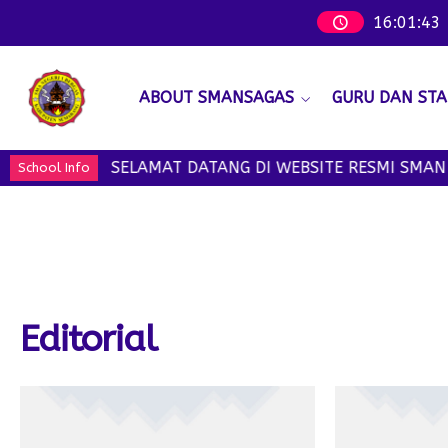
16
:
01
:
43
ABOUT SMANSAGAS
GURU DAN STA
SELAMAT DATANG DI WEBSITE RESMI SMAN 1 B
School Info
Editorial