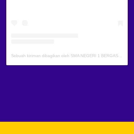
Sebuah kiriman dibagikan oleh SMA NEGERI 1 BERGAS (@smansagas.jaya)