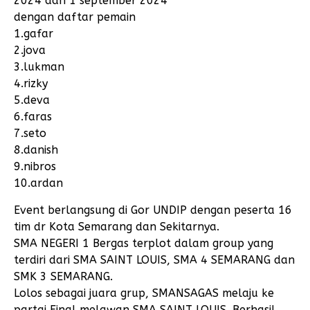
2024 dan 1 september 2024
dengan daftar pemain
1.gafar
2.jova
3.lukman
4.rizky
5.deva
6.faras
7.seto
8.danish
9.nibros
10.ardan
Event berlangsung di Gor UNDIP dengan peserta 16
tim dr Kota Semarang dan Sekitarnya.
SMA NEGERI 1 Bergas terplot dalam group yang
terdiri dari SMA SAINT LOUIS, SMA 4 SEMARANG dan
SMK 3 SEMARANG.
Lolos sebagai juara grup, SMANSAGAS melaju ke
partai Final melawan SMA SAINT LOUIS. Berhasil