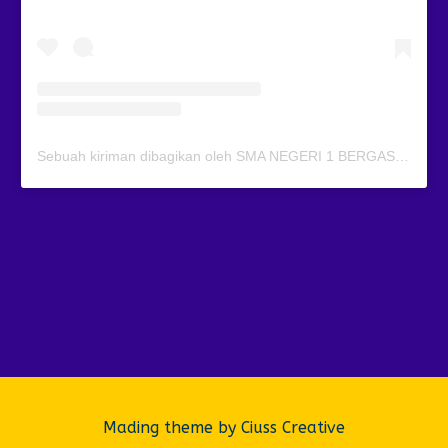
Sebuah kiriman dibagikan oleh SMA NEGERI 1 BERGAS (@smansagas.jaya)
Mading theme by
Ciuss Creative