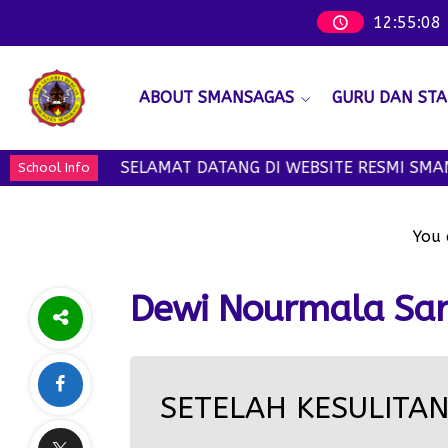
12
:
55
:
09
ABOUT SMANSAGAS
GURU DAN STA
SELAMAT DATANG DI WEBSITE RESMI SMAN 1
School Info
You 
Dewi Nourmala Sari
SETELAH KESULITAN