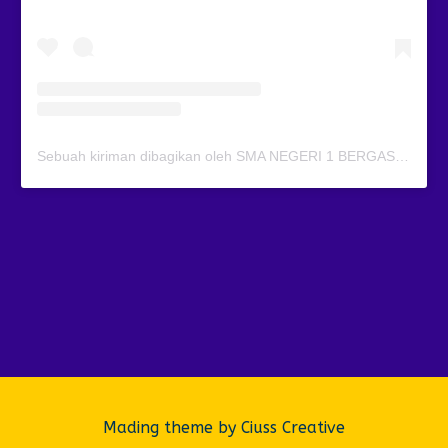
Sebuah kiriman dibagikan oleh SMA NEGERI 1 BERGAS (@smansagas.jaya)
Mading theme by
Ciuss Creative