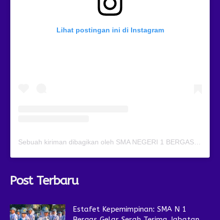
Lihat postingan ini di Instagram
Sebuah kiriman dibagikan oleh SMA NEGERI 1 BERGAS (@smansagas.jaya)
Post Terbaru
Estafet Kepemimpinan: SMA N 1
Bergas Gelar Serah Terima Jabatan