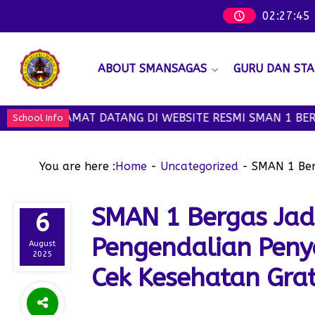
02
:
27
:
47
ABOUT SMANSAGAS
GURU DAN STA
SELAMAT DATANG DI WEBSITE RESMI SMAN 1 BERGAS - W
School Info
You are here :
Home
-
Uncategorized
-
SMAN 1 Ber
SMAN 1 Bergas Jad
6
Pengendalian Penya
August
2025
Cek Kesehatan Grat