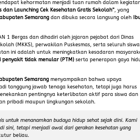
ndapat kehormatan menjadi tuan rumah dalam kegiata
s dan Launching Cek Kesehatan Gratis Sekolah”
, yang
Kabupaten Semarang
dan dibuka secara langsung oleh
Ib
 1 Bergas dan dihadiri oleh jajaran pejabat dari Dinas
olah (MKKS), perwakilan Puskesmas, serta seluruh sisw
atan ini adalah untuk meningkatkan kesadaran masyarak
ni penyakit tidak menular (PTM)
serta penerapan gaya hid
 Kabupaten Semarang
menyampaikan bahwa upaya
adi tanggung jawab tenaga kesehatan, tetapi juga harus
u menekankan pentingnya keterlibatan aktif para siswa dan
an pribadi maupun lingkungan sekolah.
is untuk menanamkan budaya hidup sehat sejak dini. Kami
 di sini, tetapi menjadi awal dari gerakan kesehatan yang
utur beliau.