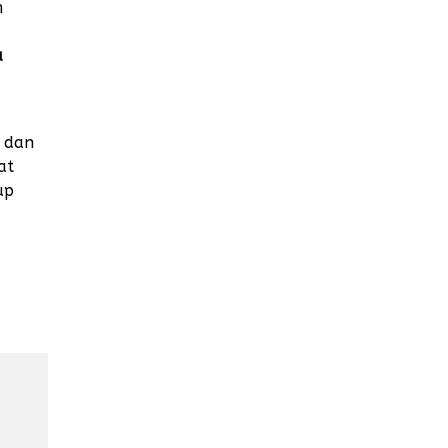
n
u
a dan
at
up