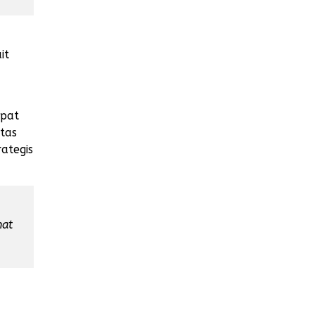
it
apat
tas
ategis
hat