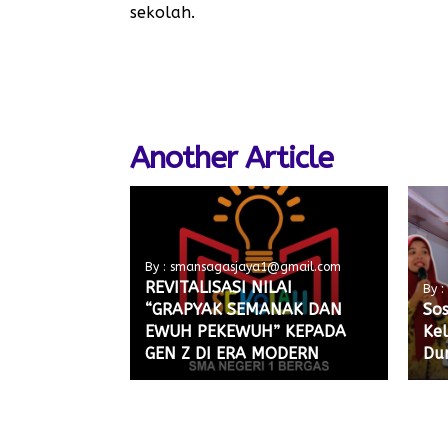
sekolah.
Another Article
By : smansagasjaya1@gmail.com
REVITALISASI NILAI
By 
“GRAPYAK SEMANAK DAN
Sos
EWUH PEKEWUH” KEPADA
Ke
GEN Z DI ERA MODERN
Dun