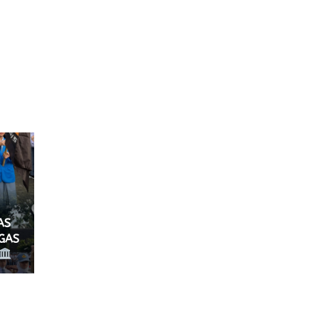
m
AS
RGAS