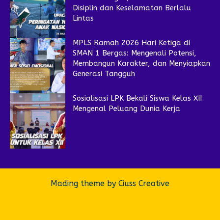
Disiplin dan Keselamatan Berlalu
Lintas
MPLS Ramah 2026 Hari Ketiga di
SMAN 1 Bergas: Mengenali Potensi,
Membangun Karakter, dan Menyiapkan
Generasi Tangguh
Sosialisasi LPK Bekali Siswa Kelas XII
Mengenal Peluang Dunia Kerja
Mading theme by
Ciuss Creative