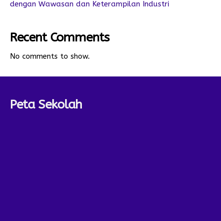
dengan Wawasan dan Keterampilan Industri
Recent Comments
No comments to show.
Peta Sekolah