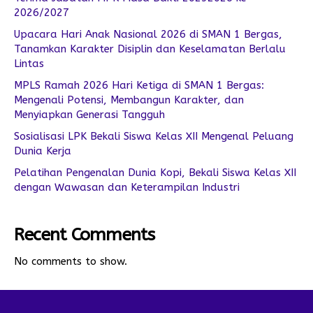
2026/2027
Upacara Hari Anak Nasional 2026 di SMAN 1 Bergas,
Tanamkan Karakter Disiplin dan Keselamatan Berlalu
Lintas
MPLS Ramah 2026 Hari Ketiga di SMAN 1 Bergas:
Mengenali Potensi, Membangun Karakter, dan
Menyiapkan Generasi Tangguh
Sosialisasi LPK Bekali Siswa Kelas XII Mengenal Peluang
Dunia Kerja
Pelatihan Pengenalan Dunia Kopi, Bekali Siswa Kelas XII
dengan Wawasan dan Keterampilan Industri
Recent Comments
No comments to show.