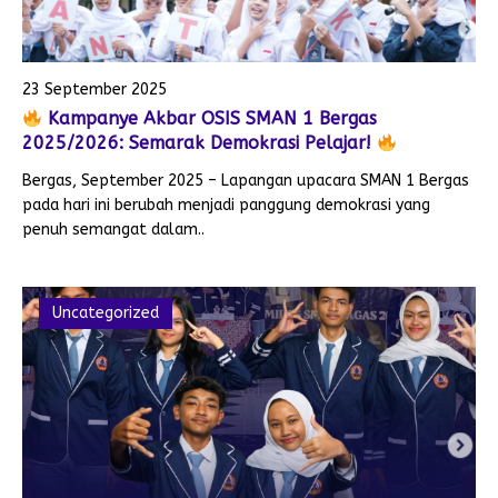
23 September 2025
Kampanye Akbar OSIS SMAN 1 Bergas
2025/2026: Semarak Demokrasi Pelajar!
Bergas, September 2025 – Lapangan upacara SMAN 1 Bergas
pada hari ini berubah menjadi panggung demokrasi yang
penuh semangat dalam..
Uncategorized