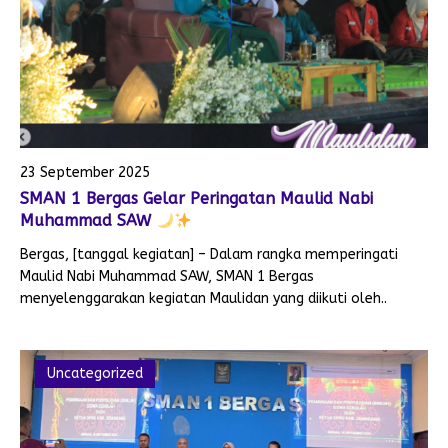
23 September 2025
SMAN 1 Bergas Gelar Peringatan Maulid Nabi
Muhammad SAW
Bergas, [tanggal kegiatan] – Dalam rangka memperingati
Maulid Nabi Muhammad SAW, SMAN 1 Bergas
menyelenggarakan kegiatan Maulidan yang diikuti oleh..
Uncategorized