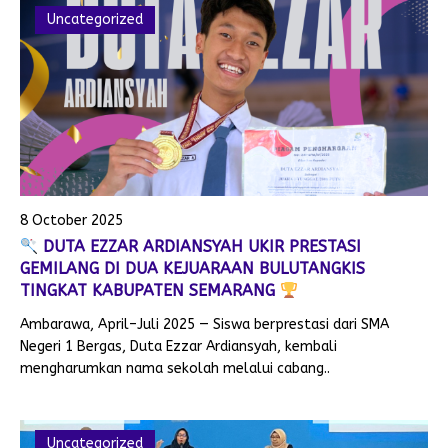
Uncategorized
8 October 2025
DUTA EZZAR ARDIANSYAH UKIR PRESTASI
GEMILANG DI DUA KEJUARAAN BULUTANGKIS
TINGKAT KABUPATEN SEMARANG
Ambarawa, April–Juli 2025 — Siswa berprestasi dari SMA
Negeri 1 Bergas, Duta Ezzar Ardiansyah, kembali
mengharumkan nama sekolah melalui cabang..
Uncategorized