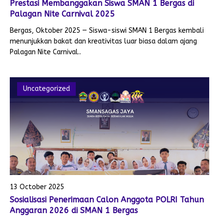
Prestasi Membanggakan Siswa SMAN 1 Bergas di
Palagan Nite Carnival 2025
Bergas, Oktober 2025 — Siswa-siswi SMAN 1 Bergas kembali
menunjukkan bakat dan kreativitas luar biasa dalam ajang
Palagan Nite Carnival..
Uncategorized
13 October 2025
Sosialisasi Penerimaan Calon Anggota POLRI Tahun
Anggaran 2026 di SMAN 1 Bergas