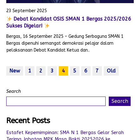
23 September 2025
Debat Kandidat OSIS SMAN 1 Bergas 2025/2026
Sukses Digelar!
Bergas, 16 September 2025 – Gedung Serbaguna SMAN 1
Bergas dipenuhi semangat demokrasi pelajar dalam
pelaksanaan Debat Kandidat Ketua dan..
New
1
2
3
4
5
6
7
Old
Search
Search
Recent Posts
Estafet Kepemimpinan: SMA N 1 Bergas Gelar Serah
Terima Jabatan MPK Masa Bakti 20252026 ke