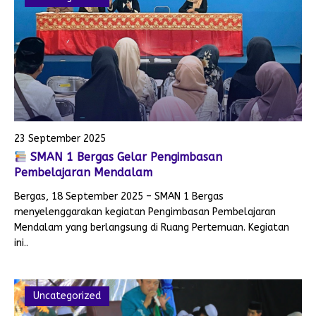
23 September 2025
SMAN 1 Bergas Gelar Pengimbasan
Pembelajaran Mendalam
Bergas, 18 September 2025 – SMAN 1 Bergas
menyelenggarakan kegiatan Pengimbasan Pembelajaran
Mendalam yang berlangsung di Ruang Pertemuan. Kegiatan
ini..
Uncategorized