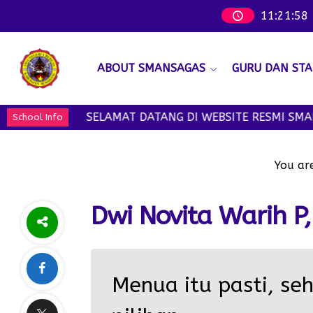
11
:
21
:
59
ABOUT SMANSAGAS
GURU DAN STA
SELAMAT DATANG DI WEBSITE RESMI SMAN 
School Info
You are
Dwi Novita Warih P,
Menua itu pasti, se