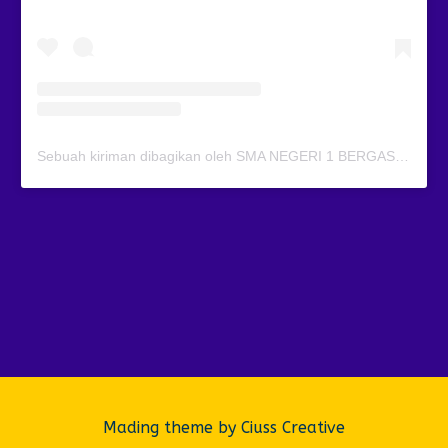
Sebuah kiriman dibagikan oleh SMA NEGERI 1 BERGAS (@smansagas.jaya)
Mading theme by
Ciuss Creative