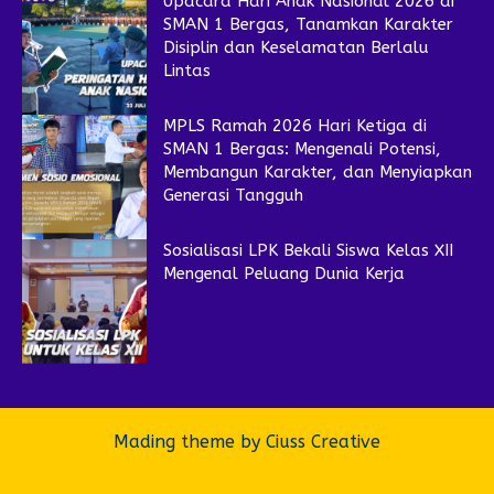
Upacara Hari Anak Nasional 2026 di
SMAN 1 Bergas, Tanamkan Karakter
Disiplin dan Keselamatan Berlalu
Lintas
MPLS Ramah 2026 Hari Ketiga di
SMAN 1 Bergas: Mengenali Potensi,
Membangun Karakter, dan Menyiapkan
Generasi Tangguh
Sosialisasi LPK Bekali Siswa Kelas XII
Mengenal Peluang Dunia Kerja
Mading theme by
Ciuss Creative